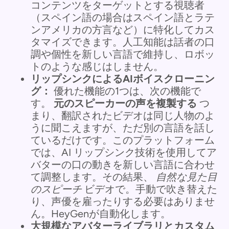
コンテンツをターゲットとする視聴者
（スペイン語の場合はスペイン語とラテ
ンアメリカの方言など）に特化してカス
タマイズできます。人工知能は話者の口
調や個性を新しい言語で維持し、ロボッ
トのような感じはしません。
リップシンクによるAIボイスクローニン
グ：
優れた機能の1つは、次の機能で
す。
元のスピーカーの声を複製する
つ
まり、翻訳されたビデオは同じ人物のよ
うに聞こえますが、ただ別の言語を話し
ているだけです。このプラットフォーム
では、AI リップシンク技術を使用してア
バターの口の動きを新しい言語に合わせ
て調整します。その結果、
自然な見た目
のスピーチ
ビデオで。手動で吹き替えた
り、声優を雇ったりする必要はありませ
ん。HeyGenが自動化します。
大規模なアバターライブラリとカスタム