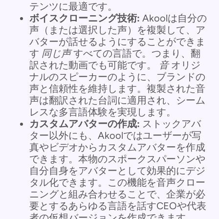
テンツに最適です。
ボイスクローニング技術:
Akoolは自分の
声（または選択した声）を複製して、ア
バターが話せるようにすることができま
す
同じ声
すべての言語で。つまり、翻
訳された動画でも可能です。
音
オリジ
ナルのスピーカーのように、ブランドの
声と信頼性を維持します。複製された音
声は翻訳された台詞に適用され、シーム
レスな多言語体験を実現します。
カスタムアバターの作成:
ストックアバ
ター以外にも、Akoolではユーザーが写
真やビデオからカスタムアバターを作成
できます。本物のスポークスパーソンや
自分自身をアバターとして効果的にデジ
タル化できます。この機能を音声クロー
ニングと組み合わせることで、企業が必
要とするあらゆる言語を話すCEOや代表
者の仮想バージョンを作成できます。