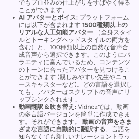
でもプロ並みの仕上がりをすばやく得る
ことができます。
AI アバターとボイス:
プラットフォーム
には以下が含まれます
1500種類以上の
リアルな人工知能アバター
（全身スタイ
ルとトーキングヘッドスタイルの両方を
含む）と、100種類以上の自然な音声合
成音声から選択できます。このようにバ
ラエティに富んでいるため、コンテンツ
のトーンに合ったアバターを見つけるこ
とができます (親しみやすい先生やニュ
ースキャスターなど)。どの言語を選択し
ても、アバターはスクリプトの音声にリ
ップシンクされます。
動画翻訳＆吹き替え:
Vidnozでは、動画
の多言語バージョンを簡単に作成できま
す。それができます。
動画の音声をさま
ざまな言語に自動的に翻訳する
、言語を
知らなくても新しいナレーショントラッ