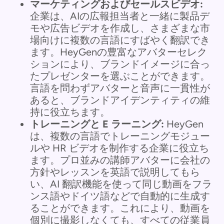
マーケティングおよびセールスビデオ:
企業は、AIの広報担当者と一緒に製品デ
モや広告ビデオを作成し、さまざまな市
場向けに複数の言語にすばやく翻訳でき
ます。HeyGenの豊富なアバターセレク
ションにより、ブランドイメージに合っ
たプレゼンターを選ぶことができます。
言語を問わずアバターと音声に一貫性が
あると、ブランドアイデンティティの維
持に役立ちます。
トレーニングと E ラーニング:
HeyGen
は、複数の言語でトレーニングモジュー
ルや HR ビデオを制作する企業に役立ち
ます。プロ並みの講師アバターに会社の
方針やレッスンを英語で説明してもら
い、AI 翻訳機能を使って同じ動画をフラ
ンス語やドイツ語などで自動的に生成す
ることができます。これにより、動画を
個別に撮影しなくても、すべての従業員