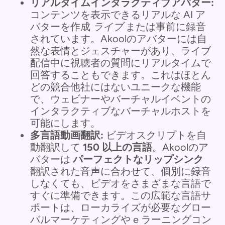
リアルタイムインタラクティブアバター:
コンテンツを表示できるリアルな AI ア
バターを作成
ライブ
または事前に録音
されています。Akoolのアバターには自
然な表情とジェスチャーがあり、ライブ
配信中に視聴者の質問にリアルタイムで
回答することもできます。これはほとん
どの競合他社にはないユニークな機能
で、ウェビナーやバーチャルイベントの
インタラクティブなバーチャルホストを
可能にします。
多言語動画翻訳:
ビデオスクリプトを自
動翻訳して
150 以上の言語
。Akoolのア
バターは
パーフェクトなリップシンク
翻訳された音声に合わせて、個別に録音
しなくても、ビデオをさまざまな言語で
すぐに準備できます。この広範な言語サ
ポートは、ローカライズが必要なグロー
バルマーケティングや e ラーニングコン