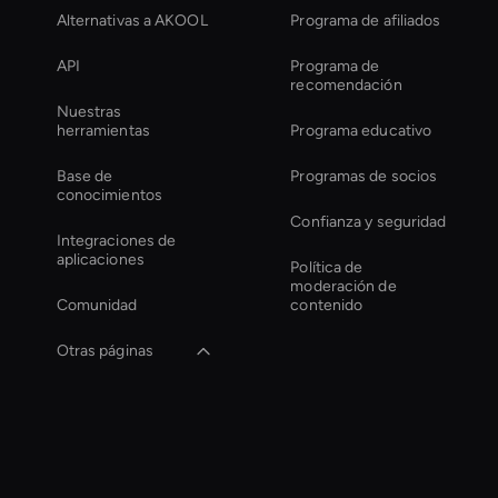
Alternativas a AKOOL
Programa de afiliados
API
Programa de
recomendación
Nuestras
herramientas
Programa educativo
Base de
Programas de socios
conocimientos
Confianza y seguridad
Integraciones de
aplicaciones
Política de
moderación de
Comunidad
contenido
Otras páginas
Ai Avatar
Conferencing
Streaming Ai Avatar
For Youtube