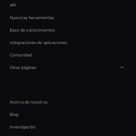
API
Nuestras herramientas
Base de conocimientos
Integraciones de aplicaciones
Comunidad
Otras páginas
Editor de vídeo deportivo con IA
Empresa
Mejore los vídeos con IA
Acerca de nosotros
Live Ai Avatar
Blog
Editor de vídeo corporativo con IA
Investigación
Herramienta de transcripción de vídeos con IA