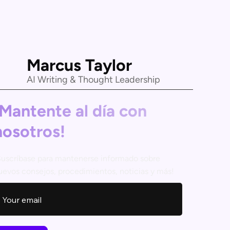
Marcus Taylor
AI Writing & Thought Leadership
¡Mantente al día con
nosotros!
Suscríbase para mantenerse informado sobre
uevos consejos, procedimientos, noticias y más!