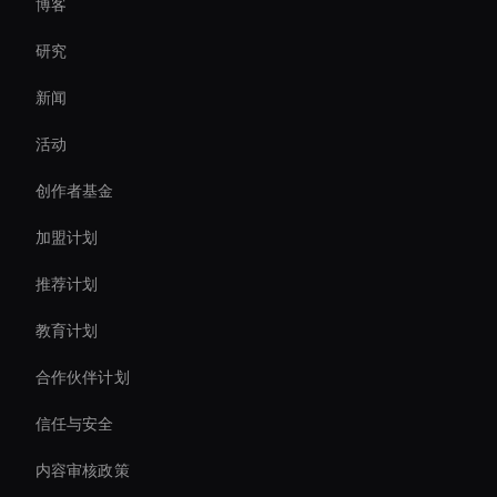
博客
Holographic Virtual Assistant
研究
Live Cam Ai Avatar
新闻
Virtual Assistant For Business
活动
Ai Avatar For Business
创作者基金
交互式阿凡达 AI 解决方案
加盟计划
推荐计划
教育计划
合作伙伴计划
信任与安全
内容审核政策