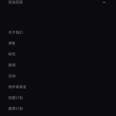
其他页面
Ai Avatar For Video Calls
公司
AI 视频速度改变器
关于我们
Ai Avatar For Corporate
博客
AI 视频对象移除器
研究
Smart Ai Avatar
新闻
AI 视频转录工具
活动
Autonomous Ai Avatar
创作者基金
conversational ai avatar
加盟计划
推荐计划