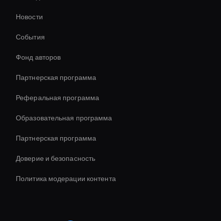
Инструмент для обрезки видео AI
Новости
Enterprise Ai Avatar Solutions
События
Enterprise Solutions For Ai Avatars
Фонд авторов
Ai Avatar For Training
Партнерская программа
Реферальная программа
Образовательная программа
Партнерская программа
Доверие и безопасность
Политика модерации контента