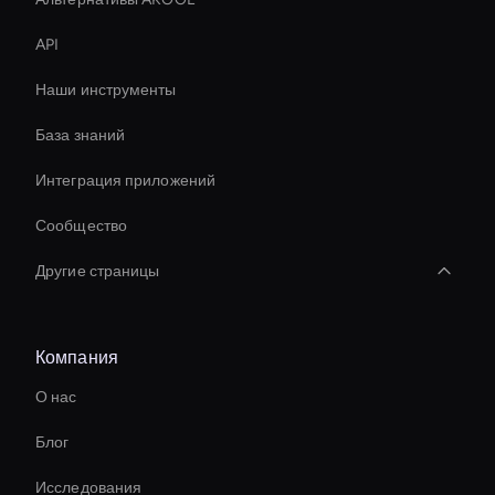
API
Наши инструменты
База знаний
Интеграция приложений
Сообщество
Другие страницы
Ai-Powered Digital Assistant
Компания
3d Holographic Avatar
О нас
Ai Avatar For Marketing
Блог
Virtual Assistant For Business
Исследования