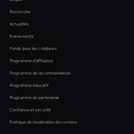
Interactive Product Demo Ai
Recherche
Créateur de transitions vidéo IA
Actualités
Générateur de vignettes vidéo AI
Évènements
Autonomous Ai Avatar
Fonds pour les créateurs
Digital Twin For Meetings
Programme d'affiliation
Programme de recommandation
Programme éducatif
Programme de partenariat
Confiance et sécurité
Politique de modération du contenu