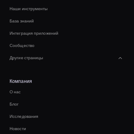
Наши инструменты
База знаний
Интеграция приложений
Сообщество
Другие страницы
Редактор корпоративного видео с искусственным
интеллектом
Компания
Ai Avatar For Education
О нас
Ai Avatar For Marketing
Блог
Autonomous Ai Avatar
Исследования
Holographic Virtual Assistant
Новости