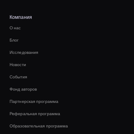
Intelligent Virtual Agent
Компания
Live Ai Presenter
О нас
Holographic Virtual Assistant
Блог
Live Avatar For Streaming
Исследования
Augmented Reality Avatar
Новости
Healthcare Ai Avatar
События
Custom Ai Avatar Development
Фонд авторов
Interactive Ai Avatar
Партнерская программа
Реферальная программа
Образовательная программа