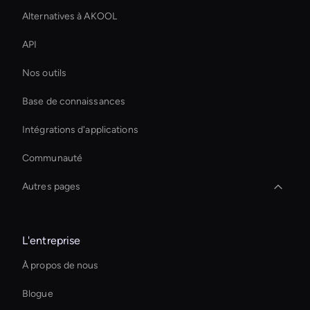
Alternatives à AKOOL
API
Nos outils
Base de connaissances
Intégrations d'applications
Communauté
Autres pages
Custom Ai Avatar Development
L'entreprise
Agentic Ai For Customer Support
À propos de nous
Real-Time Virtual Human
Blogue
Ai Avatar Live Chat