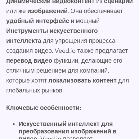
динамический видеоконтент
из
сценарии
или же
изображений
. Она обеспечивает
удобный интерфейс
и мощный
Инструменты искусственного
интеллекта
для упрощения процесса
создания видео. Veed.io также предлагает
перевод видео
функции, делающие его
отличным решением для компаний,
которые хотят
локализовать контент
для
глобальных рынков.
Ключевые особенности:
Искусственный интеллект для
преобразования изображений в
видео
: Veed.io позволяет