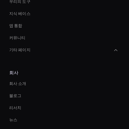
우리의 도구
지식 베이스
앱 통합
커뮤니티
기타 페이지
Video Conferencing Ai
회사
Interactive Ai Assistant For Websites
회사 소개
Financial Services Ai Avatar
블로그
Streaming Ai Avatar For Youtube
리서치
Ai Avatar For Business
뉴스
Smart Ai Avatar