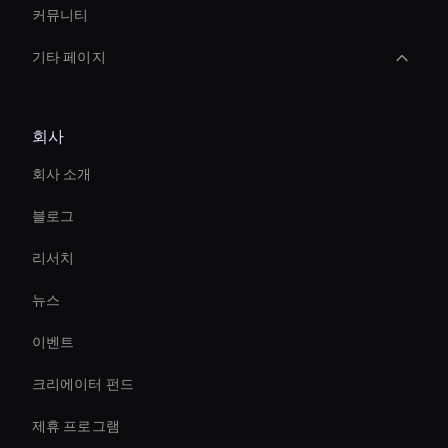
커뮤니티
기타 페이지
Ai-Powered Digital Assistant
회사
AI 페이스 스왑 툴
회사 소개
virtual assistant for business
블로그
Agentic Ai Avatar
리서치
AI 비디오 챗봇 솔루션
뉴스
Holographic Display Ai
이벤트
AI 비디오 스태빌라이저 도구
크리에이터 펀드
Entertainment Ai Avatar
제휴 프로그램