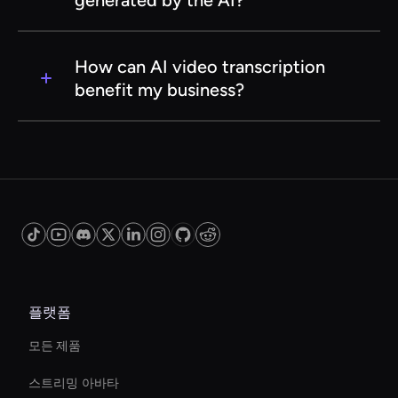
generated by the AI?
video content and ensure that your data
remains private and secure throughout the
Absolutely! Our AI video transcription service
transcription process.
allows you to easily edit and refine the
How can AI video transcription
transcriptions. The user-friendly interface
benefit my business?
makes it simple to make adjustments, ensuring
that the final text meets your specific
AI video transcription can greatly benefit your
requirements and preferences.
business by improving accessibility, enhancing
content searchability, and streamlining content
creation processes. It enables you to reach a
wider audience, including those with hearing
impairments, and provides valuable insights
through searchable transcripts of your video
content.
플랫폼
모든 제품
스트리밍 아바타