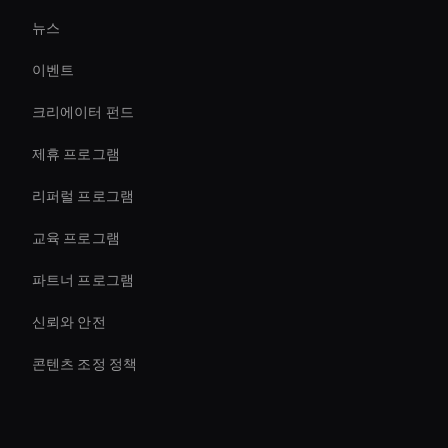
뉴스
Virtual Reality Avatar
이벤트
AI 비디오 자막 생성기
크리에이터 펀드
Ai Agent For Automation
제휴 프로그램
리퍼럴 프로그램
교육 프로그램
파트너 프로그램
신뢰와 안전
콘텐츠 조정 정책