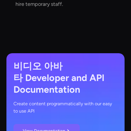
hire temporary staff.
비디오 아바
타
Developer and API
Documentation
Create content programmatically with our easy
to use API