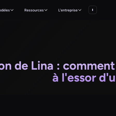
dèles
Ressources
L'entreprise
on de Lina : commen
à l'essor d'