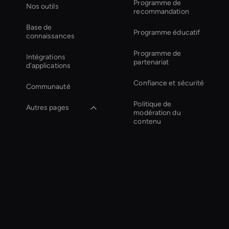
Programme de
Nos outils
recommandation
Base de
Programme éducatif
connaissances
Programme de
Intégrations
partenariat
d'applications
Confiance et sécurité
Communauté
Politique de
Autres pages
modération du
contenu
Personalized Ai Avatar
For Online Learning
Ai Avatar For
Marketing
Financial Services Ai
Avatar
Enterprise Ai Avatar
Solutions