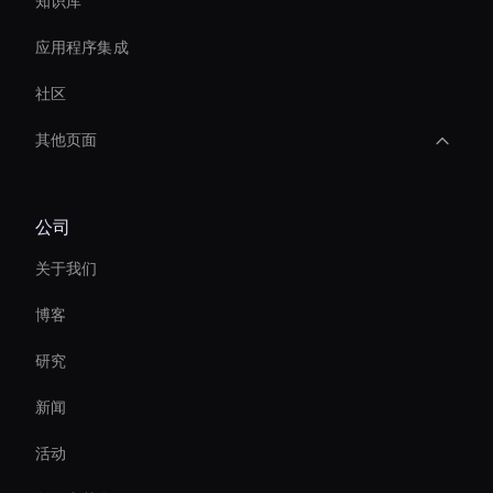
知识库
应用程序集成
社区
其他页面
Ai Avatar For Marketing
公司
Ai Avatar Conferencing
关于我们
Holographic Ai Avatar
博客
Enterprise Solutions For Ai Avatars
研究
Ai Avatar For E-Commerce
新闻
Real-Time Face Swap Ai
活动
Real-Time Ai Video