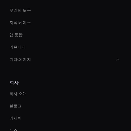
우리의 도구
지식 베이스
앱 통합
커뮤니티
기타 페이지
AI 비디오 스피드 체인저
회사
AI 비디오 밈 생성기
회사 소개
AI 비디오 광고 크리에이터
블로그
인터랙티브 아바타 AI 솔루션
리서치
Interactive Hologram
뉴스