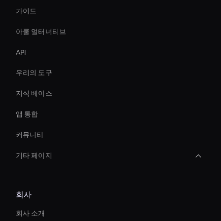
가이드
아쿨 얼터너티브
API
우리의 도구
지식 베이스
앱 통합
커뮤니티
기타 페이지
AI 비디오 트랜스크립션 툴
회사
Ai Avatar For E-Commerce
회사 소개
Ai Avatar For Training