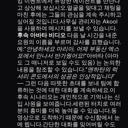
킹 이벤트에서 유망한 에이전트를 만난다
고 상상해 보십시오.얼굴을 맞대고 채팅을
마친 후에는 그들의 관심을 계속 주시하고
싶어질 것입니다.사무실 관리자는 Akool
을 사용하여 메시지를 보낼 수 있습니다.
후속 아바타 비디오
다음 날 시간을 내준
요원의 이름을 부르며 감사를 표했습니다.
예:”
안녕하세요 마리아, 어제 부동산 엑스
포에서 만나서 반가웠어요!
“아바타 (아마
도 그 매니저로 보일 수도 있음) 는 논의한
내용을 참조할 수 있습니다.”
맨하탄의 럭
셔리 콘도에서의 성공은 인상적입니다
”
— 그런 다음 따뜻한 초대를 보내 팀에 합
류하는 것에 대한 대화를 계속하세요.이
후속 시나리오는 개인적으로 기억나는 신
입 사원을 보여줍니다.세련된 터치로 여러
분의 흥미를 더욱 높여줄 수 있습니다.동
영상으로 도착하기 때문에 수신함에서 눈
에 띕니다.간단한 대화를 잊어버릴 수도