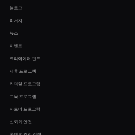
블로그
Virtual Reality Avatar
리서치
AI 비디오 효과 도구
뉴스
Interactive Ai Avatar
이벤트
음성을 비디오로 변환
크리에이터 펀드
Interactive Hologram
제휴 프로그램
리퍼럴 프로그램
교육 프로그램
파트너 프로그램
신뢰와 안전
콘텐츠 조정 정책