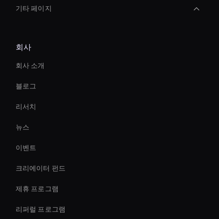
기타 페이지
Augmented Reality Avatar
회사
Ai Agent For Automation
회사 소개
인터랙티브 아바타 AI 솔루션
블로그
Holographic Ai Avatar
리서치
3d Holographic Avatar
뉴스
Real-Time Virtual Human
이벤트
AI 비디오 편집 도구
크리에이터 펀드
Holographic Avatar For Retail Stores
제휴 프로그램
리퍼럴 프로그램