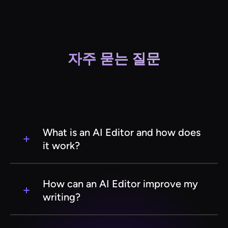
자주 묻는 질문
What is an AI Editor and how does
it work?
An AI Editor is a software tool that uses artificial
intelligence to assist in editing written content.
How can an AI Editor improve my
It analyzes text for grammar, style, and
writing?
readability, providing suggestions for
improvements. By leveraging machine learning
An AI Editor can enhance your writing by