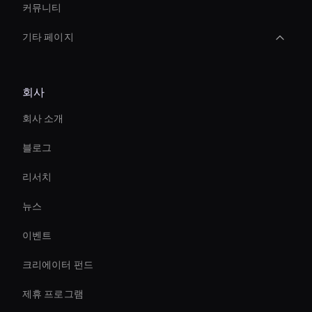
커뮤니티
기타 페이지
Video Conferencing Ai
회사
Ai Avatar For Business
회사 소개
Live Ai Avatar
블로그
AI 비디오 배경 리무버
리서치
AI 비디오 트랜지션 메이커
뉴스
Live Ai Presenter
이벤트
Entertainment Ai Avatar
크리에이터 펀드
Ai Avatar For Zoom Meetings
제휴 프로그램