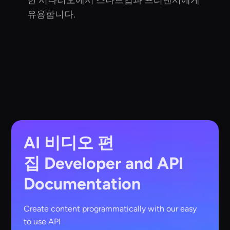
유용합니다.
AI 비디오 편
집
Developer and API
Documentation
Create content programmatically with our easy
to use API