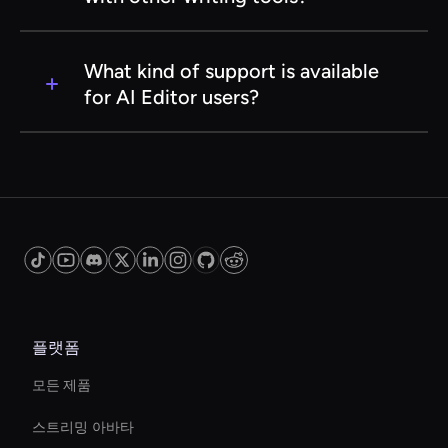
integrate into their existing workflows.
Additionally, we offer comprehensive tutorials
Yes, the AI Editor can be integrated with
and customer support to assist you in
popular writing and content management tools,
What kind of support is available
maximizing the tool's capabilities.
enhancing your existing workflow. It supports
for AI Editor users?
seamless integration with platforms like
Microsoft Word, Google Docs, and various
We offer a range of support options for AI Editor
content management systems, allowing for a
users, including a comprehensive knowledge
smooth editing experience across different
base, live chat support, and email assistance.
applications.
Our dedicated support team is available to help
with any questions or issues you may
encounter, ensuring you have the resources
needed to make the most of our AI Editor.
플랫폼
모든 제품
스트리밍 아바타