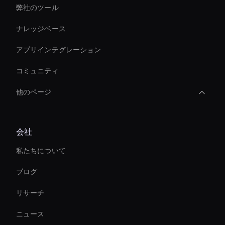
弊社のツール
ナレッジベース
アプリインテグレーション
コミュニティ
他のページ
Conversational Ai Avatar
会社
AI ビデオオブジェクトリムーバー
私たちについて
Best Real-Time Ai Avatar Software
ブログ
Interactive Hologram
リサーチ
AI フェイススワップツール
ニュース
AI ビデオサムネイルジェネレーター