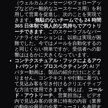
（ウェルカムメッセージやフォローアッ
プなどの一般的なユースケース用）を利
用して営業を促進し、次のことを実現で
きます。
無駄のないチームでも 24 時間
365 日体制で個人的な気持ちでアウトリ
ーチできます
。このスケーラブルなパー
ソナライゼーションは、以前は実現が困
難でした。今ではメールを自動化するの
と同じくらい簡単ですが、受信者への影
響ははるかに大きくなっています。
コンテクスチュアル・フックによるアウ
トバウンド・プロスペクティング:
AI ア
バター動画は、製品の紹介だけにとどま
りません。コンテキストや行動に基づい
て見込み客を引き付けるクリエイティブ
な方法で使用できます。例えば、
コール
ド・アウトリーチ
、営業担当は、ビデオ
内で見込み客の世界に特有の内容（業界
の動向や最近の企業ニュース）を参照す