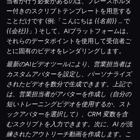
当者が行う必要があるのは、プレースホルダ
ー付きのスクリプトテンプレートを用意する
ことだけです (例:「こんにちは
{{名前}}
... で
{{会社}}
」) そして、AIプラットフォームは、
それらのデータポイントを使用して受信者ご
とに固有のビデオをレンダリングします。
最新のAIビデオツールにより、営業担当者は
カスタムアバターを設定し、パーソナライズ
されたビデオを数分で生成できます。上記で
は、営業担当者がアバターを作成し（自分の
短いトレーニングビデオを使用するか、スト
ックアバターを選択して）、CRM 変数を含
むスクリプトを入力できます。次に、AI が洗
練されたアウトリーチ動画を作成します。こ