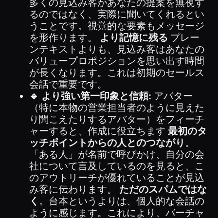
多くの見込み客があなたの提案を無視す
るのではなく、実際に聞いてくれるとい
うことです。視覚的な要素もメッセージ
を形作ります。
より記憶に残る
プレー
ンテキストよりも、見込み客はあなたの
バリュープロポジションを思い出す時間
が長くなります。これは初期のセールス
会話で重要です。
🔹 より強い第一印象と信頼:
アバター
（特に本物の営業担当者のように見えた
り聞こえたりするアバター）をフィーチ
ャーすると、作成に役立ちます
最初のタ
ッチポイントからの人とのつながり
。
「ある人」が名前で呼びかけ、自分の会
社について言及しているのを見ると、こ
のアウトリーチが優れていることが見込
み客に伝わります。
ただのスパムではな
く
。台本というよりは、個人的な会話の
ように感じます。これにより、バーチャ