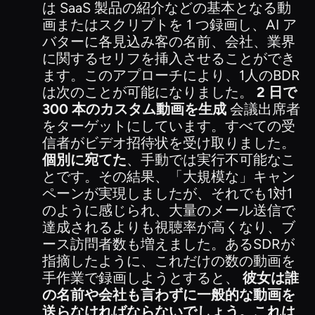
は SaaS 製品の紹介などの基本となる動
画またはスクリプトを 1 つ録画し、AI ア
バターに各見込み客の名前、会社、業界
に関するセリフを挿入させることができ
ます。このアプローチにより、1人のBDR
は次のことが可能になりました。
2 日で
300 本のカスタム動画を生成
会議出席者
をターゲットにしています。すべての受
信者がビデオ招待状を受け取りました。
個別に宛てた
、手動では実行不可能なこ
とです。その結果、「大規模な」キャン
ペーンが実現しましたが、それでも1対1
のように感じられ、大量のメール送信で
達成されるよりも視聴率が高くなり、ブ
ース訪問者数も増えました。あるSDRが
指摘したように、これだけの数の動画を
手作業で録画しようとすると、
彼女は誰
の名前や会社も言わずに一般的な動画を
送らなければならないでしょう。これは