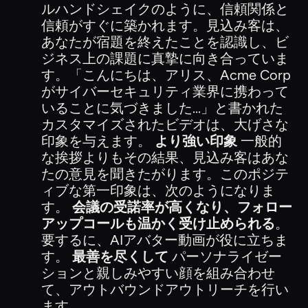
ルハンドシェイクのように、信頼関係と
信頼がすぐに築かれます。見込み客は、
あなたが宿題を終えたことを認識し、ビ
ジネス上の課題に真摯に向き合っていま
す。「こんにちは、アリス、Acme Corp
がサイバーセキュリティ業界に携わって
いることに気づきました...」と書かれた
カスタマイズされたビデオは、大げさな
印象を与えます。
より強い印象
一般的
な挨拶よりもその結果、見込み客はあな
たの意見を聞きたがります。このポジテ
ィブな第一印象は、次のようになりま
す。
会議の受諾率が高くなり、フォロー
アップコールも温かく受け止められる
。
要するに、AIアバター動画が役に立ちま
す。
最善を尽くして
パーソナライゼー
ションと親しみやすい顔を組み合わせ
て、アウトバウンドアウトリーチを行い
ます。