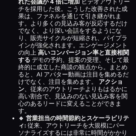
れた会議が 4 倍に増加
ビデオアウトリー
チを採用した後。こうした改善された成
果は、ファネルを通じて引き継がれま
す。より多くの見込み客が反応するだけ
でなく、より深い会話をするようにな
り、販売サイクルが短縮され、パイプラ
インが強化されます。エンゲージメント
の向上
高いコンバージョン率と直接相関
する
デモの予約、提案の受理、そして最
終的に成立した商談の観点から。まとめ
ると、AI アバター動画は注目を集めるだ
けでなく、注目を集めます。
アクショ
ン
、従来のアウトリーチよりもはるかに
高い割合で、見込みのない見込み客を関
心のあるリードに変えることができま
す。
🔹 営業担当の時間節約とスケーラビリテ
ィ:
従来、アウトリーチを大規模にパー
ソナライズするには非常に時間がかかり