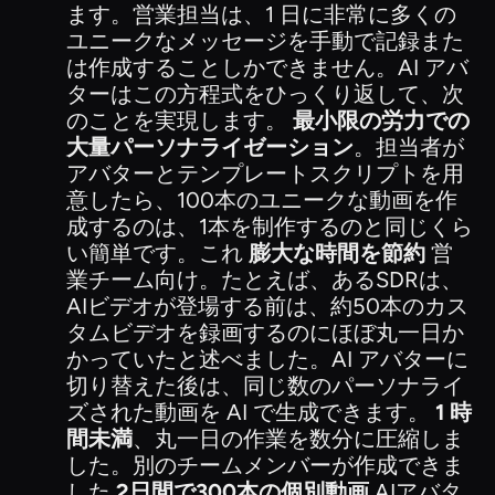
ます。営業担当は、1 日に非常に多くの
ユニークなメッセージを手動で記録また
は作成することしかできません。AI アバ
ターはこの方程式をひっくり返して、次
のことを実現します。
最小限の労力での
大量パーソナライゼーション
。担当者が
アバターとテンプレートスクリプトを用
意したら、100本のユニークな動画を作
成するのは、1本を制作するのと同じくら
い簡単です。これ
膨大な時間を節約
営
業チーム向け。たとえば、あるSDRは、
AIビデオが登場する前は、約50本のカス
タムビデオを録画するのにほぼ丸一日か
かっていたと述べました。AI アバターに
切り替えた後は、同じ数のパーソナライ
ズされた動画を AI で生成できます。
1 時
間未満
、丸一日の作業を数分に圧縮しま
した。別のチームメンバーが作成できま
した
2日間で300本の個別動画
AIアバタ