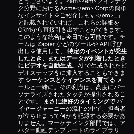
とうございます。<em><em>フィンテッ
ク分野におけるAcme</em> Corpの簡単
なインサイトをご紹介します</em>...」
と記載されていれば、これらの詳細を
CRMから直接引き出すことができます。
このような統合は今日でも可能です。チ
ームは Zapier などのツールや API 呼び
出しを使用して、
特定のイベントが発生
したとき、またはデータが到着したとき
にビデオを自動生成
。AI で生成されたビ
デオステップをに挿入することもできま
す
シーケンスとケイデンスを育てる
メ
ールと一緒に。その利点は、高度にパー
ソナライズされたタッチが提供されるこ
とです。
まさに絶好のタイミングで
バ
イヤージャーニーの流れの中で、担当者
が立ち止まって何かを記録する必要があ
りません。マーケティング部門では、ア
バター動画テンプレートのライブラリ