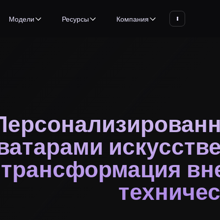
Модели
Ресурсы
Компания
Персонализированн
ватарами искусстве
трансформация вне
техничес