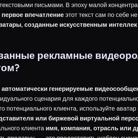
текстовыми письмами. В эпоху малой концентра
 первое впечатление
этот текст сам по себе н
ватары, созданные искусственным интеллек
ванные рекламные видеорол
том?
I
автоматически генерируемые видеосообще
идуального сценария для каждого потенциальног
о потенциального клиента, используйте аватар
дставителя или биржевой виртуальной перс
ального клиента
имя, компания, отрасль или д