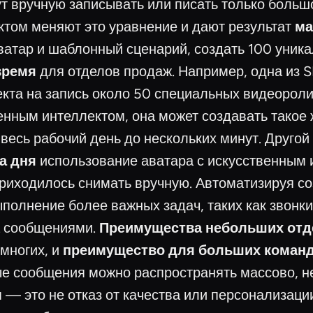
т вручную записывать или писать только больш
ктом меняют это уравнение и дают результат
ма
аватар и шаблонный сценарий, создать 100 уника
время
для отделов продаж. Например, одна из S
кта на запись около 50 специальных видеоролик
енным интеллектом, она может создавать такое
в весь рабочий день до нескольких минут. Друго
а дня
использование аватара с искусственным 
риходилось снимать вручную. Автоматизируя со
ыполнение более важных задач, таких как звонк
а сообщениями.
Преимущества небольших отд
многих, и
преимущество для больших команд
е сообщения можно распространять массово, н
я — это не отказ от качества или персонализа