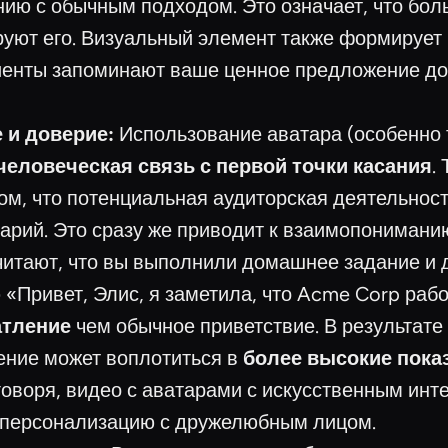
нию с обычным подходом. Это означает, что бо
руют его. Визуальный элемент также формируе
иенты запоминают ваше ценное предложение дол
 и доверие:
Использование аватара (особенно т
человеческая связь с первой точки касания
.
том, что потенциальная аудиторская деятельно
енарий. Это сразу же приводит к взаимопониман
итают, что вы выполнили домашнее задание и д
«Привет, Элис, я заметила, что Acme Corp рабо
атление
чем обычное приветствие. В результат
ение может воплотиться в
более высокие пока
 говоря, видео с аватарами с искусственным ин
я персонализацию с дружелюбным лицом.