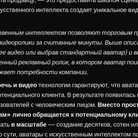
лать продавцу, — это предоставить шаблон сцен
кусственного интеллекта создает уникальное вид
твенным интеллектом позволяют торговым п
видеоролики за считанные минуты. Выше опи
ее видео или выбрав стандартный аватар) и 
нный рекламный ролик, в котором аватар по
жает потребности компании.
речь и видео
технологии гарантируют, что авата
тенциального клиента. В результате появилась
зователей с человеческим лицом.
Вместо прос
сам» лично обращается к потенциальному кли
лать
в масштабе
— создание десятков, сотен и
 сути, аватары с искусственным интеллектом 