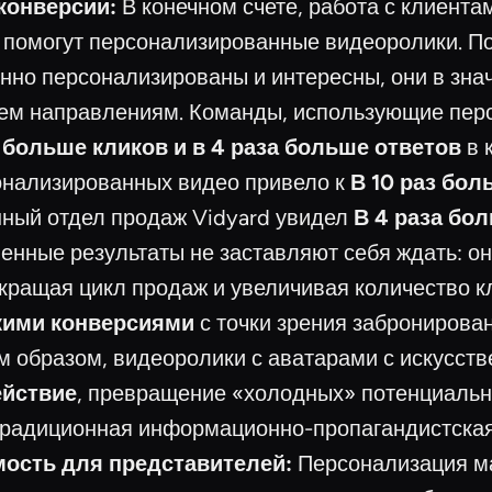
конверсии:
В конечном счете, работа с клиента
м помогут персонализированные видеоролики. П
нно персонализированы и интересны, они в зна
ем направлениям. Команды, использующие пер
з больше кликов и в 4 раза больше ответов
в 
онализированных видео привело к
В 10 раз бол
нный отдел продаж Vidyard увидел
В 4 раза бо
енные результаты не заставляют себя ждать: он
сокращая цикл продаж и увеличивая количество
кими конверсиями
с точки зрения забронирова
ким образом, видеоролики с аватарами с искусс
ействие
, превращение «холодных» потенциальн
традиционная информационно-пропагандистская
ость для представителей:
Персонализация ма