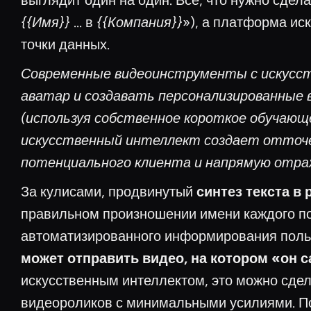
выглядит один на один. Все, что нужно сде
{{Имя}}
... в
{{Компания}}
»), а платформа ис
точки данных.
Современные видеоинструменты с искусс
аватар и создавать персонализированные 
(используя собственное короткое обучающ
искусственный интеллект создает отточе
потенциального клиента и напрямую отра
За кулисами, продвинутый
синтез текста в 
правильном произношении имени каждого по
автоматизированного информирования поль
может отправить видео, на котором «он 
искусственным интеллектом, это можно сде
видеороликов с минимальными усилиями. По