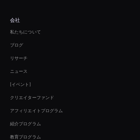
Virtual Assistant For Business
会社
Ai Avatar For E-Commerce
私たちについて
Ai Avatar In Retail
ブログ
Ai Avatar For Zoom Meetings
リサーチ
Video Conferencing Ai
ニュース
Ai Avatar For Marketing
[イベント]
AI ビデオクロッピングツール
クリエイターファンド
Interactive Ai Avatar
アフィリエイトプログラム
紹介プログラム
教育プログラム