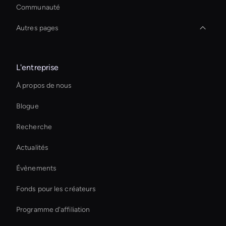
Communauté
Autres pages
Ai Avatar For Zoom Meetings
L'entreprise
Agentic Ai Avatar
À propos de nous
Live Streaming Avatar
Blogue
Autonomous Ai Avatar
Recherche
Live Cam Ai Avatar
Actualités
Augmentez instantanément vos ventes en ligne
Évènements
Outil de recadrage vidéo AI
Fonds pour les créateurs
Zoom Ai Avatar
Programme d'affiliation