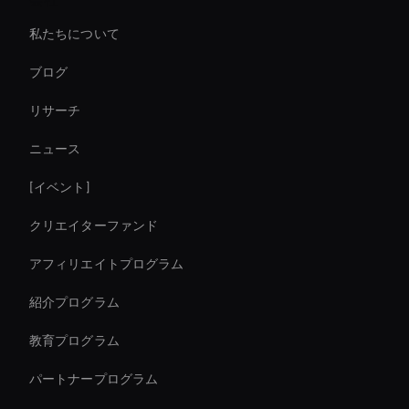
Virtual Assistant For Business
私たちについて
Ai Avatar For Training
ブログ
Autonomous Ai Avatar
リサーチ
Interactive Hologram
ニュース
Enterprise Solutions For Ai Avatars
[イベント]
AI ビデオトランジションメーカー
クリエイターファンド
Real-Time Ai Avatar
アフィリエイトプログラム
紹介プログラム
教育プログラム
パートナープログラム