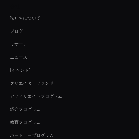
会社
Ai Avatar In Retail
私たちについて
Virtual Spokesperson For Branding
ブログ
Live Cam Ai Avatar
リサーチ
Virtual Events Ai Avatar
ニュース
AI ビデオ文字起こしツール
[イベント]
Ai Avatar For Education
クリエイターファンド
eコマームの売り上げを即座に増やす
アフィリエイトプログラム
紹介プログラム
教育プログラム
パートナープログラム