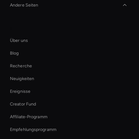
Andere Seiten
Live Video Avatar
Firma
Hologram Avatar
Über uns
Live Ai Presenter
Blog
Holographic Display Ai
Recherche
AI-Tool zur Rauschunterdrückung von Videos
Neuigkeiten
Ai Avatar For Advertising
Ereignisse
AI-Video-Upscaler-Tool
Creator Fund
Smart Ai Avatar
Affiliate-Programm
Empfehlungsprogramm