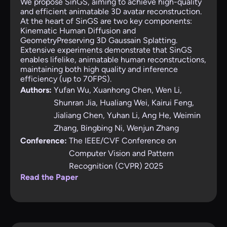
We propose SinGS, aiming to achieve high-quality
and efficient animatable 3D avatar reconstruction.
At the heart of SinGS are two key components:
Kinematic Human Diffusion and
GeometryPreserving 3D Gaussain Splatting.
Extensive experiments demonstrate that SinGS
enables lifelike, animatable human reconstructions,
maintaining both high quality and inference
efficiency (up to 70FPS).
Authors:
Yufan Wu, Xuanhong Chen, Wen Li,
Shunran Jia, Hualiang Wei, Kairui Feng,
Jialiang Chen, Yuhan Li, Ang He, Weimin
Zhang, Bingbing Ni, Wenjun Zhang
Conference:
The IEEE/CVF Conference on
Computer Vision and Pattern
Recognition (CVPR) 2025
Read the Paper