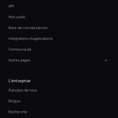
API
Nos outils
Base de connaissances
Intégrations d'applications
Communauté
Autres pages
Ai Avatar For Zoom Meetings
L'entreprise
Créateur de vidéos AI HR
À propos de nous
Video Conferencing Ai
Blogue
Live Video Avatar
Recherche
Interactive Product Demo Ai