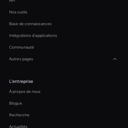
API
Nos outils
Base de connaissances
Intégrations d'applications
Communauté
Autres pages
Ai Avatar For Marketing
L'entreprise
Améliorez vos vidéos grâce à l'IA
À propos de nous
Smart Ai Avatar
Blogue
Éditeur vidéo AI Sports
Recherche
Best Real-Time Ai Avatar Software
Actualités