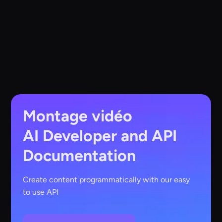
Montage vidéo
AI
Developer and API
Documentation
Create content programmatically with our easy
to use API