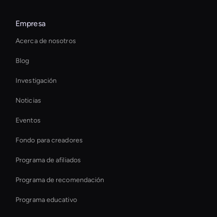
Ai Avatar Live Chat
Empresa
Ai-Powered Digital Assistant
Acerca de nosotros
Interactive Hologram
Blog
Personalized Ai Avatar For Online Learning
Investigación
Ai Avatar In Retail
Noticias
Mejore los vídeos con IA
Eventos
Cambiador de velocidad de vídeo con IA
Fondo para creadores
Holographic Virtual Assistant
Programa de afiliados
Programa de recomendación
Programa educativo