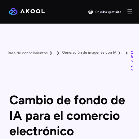
Prueba gratuita
Generación de imágenes con IA
Camb
Base de conocimientos
fond
para 
come
elec
Cambio de fondo de
IA para el comercio
electrónico