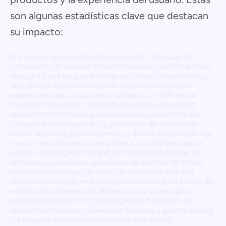
son algunas estadísticas clave que destacan
su impacto:
El impacto de las estadísticas aumentó las tasas de
conversión Un estudio reciente realizado por Retail Dive
descubrió que las plataformas de comercio electrónico
que utilizan cambios de fondo impulsados por la IA
experimentaron un aumento de hasta un 30% en las
tasas de conversión. Las imágenes mejoradas de los
productos con fondos personalizables permiten a los
consumidores visualizar los productos de forma más
eficaz en sus propios entornos, lo que se traduce en una
mayor intención de compra. Reducción del tiempo de
edición de imágenes Según un informe de Adobe, las
empresas que utilizan soluciones de cambio de fondo
basadas en inteligencia artificial han registrado una
reducción del 50% en el tiempo dedicado a las tareas de
edición de imágenes. La eliminación y el reemplazo
automatizados de los fondos agilizan el proceso de
edición de imágenes, liberando recursos y permitiendo a
los equipos creativos centrarse en tareas más