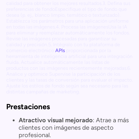
calidad para obtener los mejores resultados.3. Defina sus
preferencias de fondoEspecifique el tipo de fondo que
desea (p. ej., blanco limpio, temático o texturizado).
Establezca los parámetros para una aplicación uniforme
en todas las imágenes.4. Procesa las imágenesUsa la IA
para eliminar y reemplazar automáticamente los fondos.
Revise las imágenes procesadas para garantizar su
calidad y precisión.5. Intégralo con tu plataforma de
comercio electrónico
APIs
proporcionada por la
herramienta de inteligencia artificial para una integración
fluida. Actualice automáticamente las listas de
productos con las imágenes recientemente mejoradas.6.
Analice y optimice Supervise la participación de los
clientes y las tasas de conversión para evaluar el impacto.
Ajuste los estilos de fondo según sea necesario para las
distintas campañas de marketing.
Prestaciones
Atractivo visual mejorado
: Atrae a más
clientes con imágenes de aspecto
profesional.