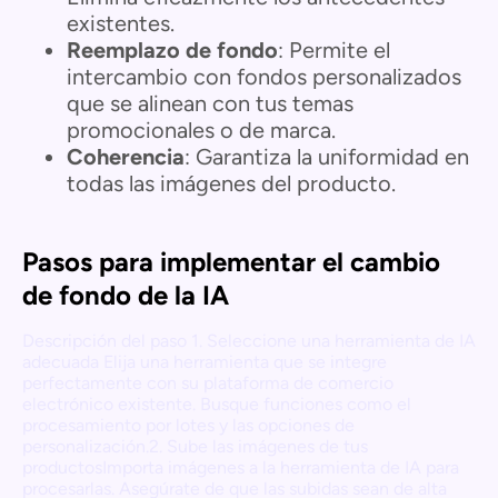
existentes.
Reemplazo de fondo
: Permite el
intercambio con fondos personalizados
que se alinean con tus temas
promocionales o de marca.
Coherencia
: Garantiza la uniformidad en
todas las imágenes del producto.
Pasos para implementar el cambio
de fondo de la IA
Descripción del paso 1. Seleccione una herramienta de IA
adecuada Elija una herramienta que se integre
perfectamente con su plataforma de comercio
electrónico existente. Busque funciones como el
procesamiento por lotes y las opciones de
personalización.2. Sube las imágenes de tus
productosImporta imágenes a la herramienta de IA para
procesarlas. Asegúrate de que las subidas sean de alta