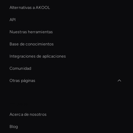
Alternativas a AKOOL
API
Nuestras herramientas
Base de conocimientos
Integraciones de aplicaciones
Comunidad
Otras páginas
Custom Ai Avatar Development
Empresa
Ai Avatar For Marketing
Acerca de nosotros
Enterprise Solutions For Ai Avatars
Blog
Smart Ai Avatar