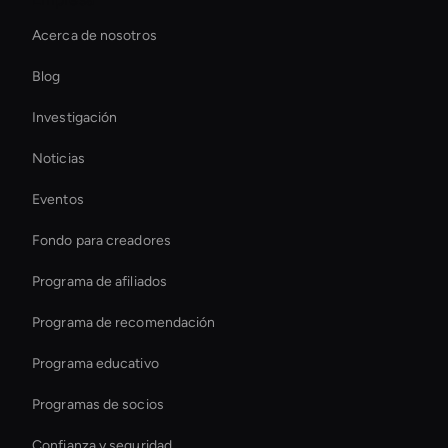
Crea vídeos de entrenamiento de IA
Acerca de nosotros
Ai-Powered Digital Assistant
Blog
Generador de memes de vídeo con IA
Investigación
Conversational Ai Avatar
Noticias
conversational ai avatar
Eventos
Eliminador de fondos de vídeo AI
Fondo para creadores
Crea avatares de IA al instante
Programa de afiliados
Programa de recomendación
Programa educativo
Programas de socios
Confianza y seguridad