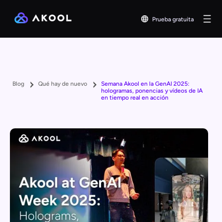
Prueba gratuita
Blog
Qué hay de nuevo
Semana Akool en la GenAI 2025:
hologramas, ponencias y vídeos de IA
en tiempo real en acción