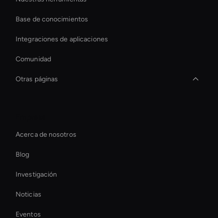
Base de conocimientos
Integraciones de aplicaciones
Comunidad
Otras páginas
Video Conferencing Ai
Empresa
Live Video Avatar
Acerca de nosotros
Interactive Hologram
Blog
Virtual Camera Ai
Investigación
Holographic Virtual Assistant
Noticias
Real-Time Face Swap Ai
Eventos