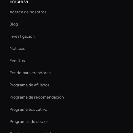
Empresa
Ai Avatar For E-Commerce
Acerca de nosotros
Ai Avatar For Marketing
Blog
Streaming Ai Avatar For Youtube
Investigación
Virtual Reality Avatar
Noticias
Smart Ai Avatar
Eventos
Ai Avatar For Advertising
Fondo para creadores
Create Digital Human For Marketing Campaigns
Programa de afiliados
Programa de recomendación
Programa educativo
Programas de socios