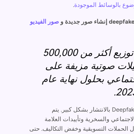
ضوع بالوسائط الموجودة
.
صور الفيديو
يقدر الخبراء أنه تم توزيع أكثر من 500,000
لات صوتية مزيفة على
تماعي بحلول نهاية عام
2023
سمح الحاجز المنخفض للدخول إلى منتجات Deepfakes بالانتشار بشكل كبير. يتم
لاجتماعي والسخرية وتأييدات العلامة
ل الحملات التسويقية وخفض التكاليف. حتى