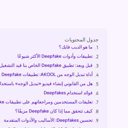
جدول المحتويات
ما هو الديب فايك؟
1.
تطبيقات وأدوات Deepfake الأكثر شيوعًا
2.
قبل وبعد: تطبيق Deepfake الخاص بنا قيد التشغيل
3.
أداة تبديل الوجه من AKOOL: تطبيقات Deepfake الممتازة
4.
هل من القانوني إنشاء فيديو «تبديل الوجه» باستخدام تطبيق
5.
فوائد استخدام Deepfakes
6.
تعليقات المستخدمين ومراجعاتهم على تطبيقات Deepfake لمقايضات الوجه الواقعية
7.
كيف تتحقق مما إذا كان Deepfake مزيفًا؟
8.
تحسين Deepfakes: الأساليب والأدوات المتقدمة
9.