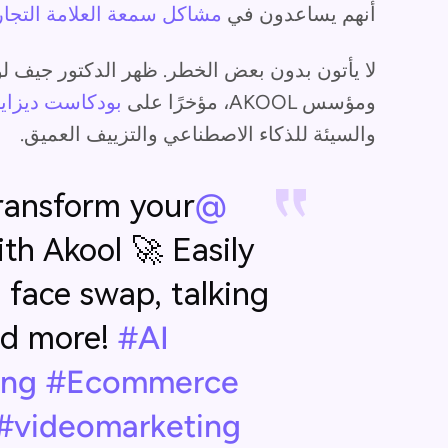
أنهم يساعدون في
مشاكل سمعة العلامة التجار
لا يأتون بدون بعض الخطر. ظهر الدكتور جيف لو
ومؤسس AKOOL، مؤخرًا على
بودكاست ديزاي
والسيئة للذكاء الاصطناعي والتزييف العميق.
ansform your
@adam.digital
th Akool 🚀 Easily
, face swap, talking
nd more!
#AI
ing
#Ecommerce
#videomarketing