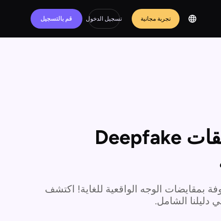
تجربة مجانية
تسجيل الدخول
قم بالتسجيل
أفضل 12 تطبيقًا من تطبيقات Deepfake
ضل خمسة تطبيقات deepfake معروفة بمقايضات الوجه الواقعية للغاية! اكتشف
ي دليلنا الشامل.