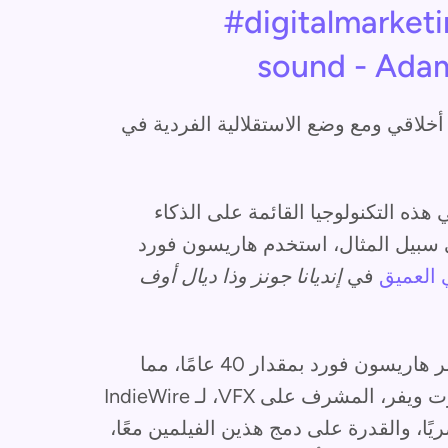
#digitalmarketi
sound - Adam
خلاقي ومع وضع الاستقلالية الفردية في
هذه التكنولوجيا القائمة على الذكاء
لى سبيل المثال، استخدم هاريسون فورد
 العميق
في
إنديانا جونز وذا ديال أوف
استخدم الاستوديو الذكاء الاصطناعي لتقليل عمر هاريسون فورد بمقدار 40 عامًا، مما
سمح له بلعب نسخة أصغر من نفسه. قال روبرت ويفر، المشرف على VFX، لـ IndieWire
يًا، والقدرة على دمج هذين الفيلمين معًا،