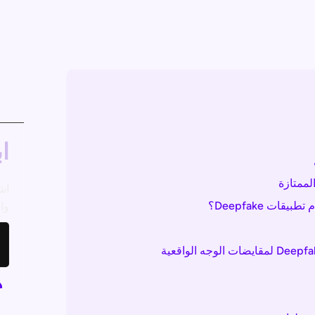
اب
اش
ات Deepfake؟
وال