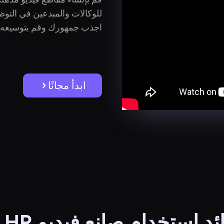
للوكالات والمبدعين في التوظ
اجذب جمهورك وقم بتوسيعه 
ابدأ مجانًا
ئد استخدام صانع فيديو AI HR