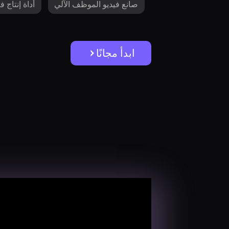
صانع فيديو الموظف الآلي
أداة إنتاج ف
ابدأ مجانًا