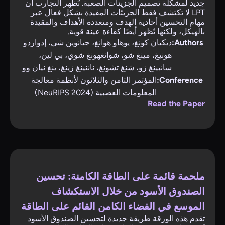
جديد لمشكلة تصميم الجزيئات الصعبة. تُظهر التجارب أن
LPT لا تكتشف فقط الجزيئات المفيدة بشكل فعال عبر
مهام التحسين أحادية الهدف ومتعددة الأهداف والمقيدة
بالهيكل، ولكنها تُظهر أيضًا كفاءة عينة قوية.
Authors:
ديكيان كونغ، يوهاو هوانغ، جيانوين شي، إدواردو
هونيغ، مينغ شو، شوانغهونغ شوي، بي لين،
سانبينغ زو، شنغ تشونغ، ناننينغ زينغ، ينغ نيان وو
Conference:
المؤتمر الثامن والثلاثون لأنظمة معالجة
المعلومات العصبية (NeuRIPS 2024)
Read the Paper
ملحمة قائمة على الطاقة الكامنة: تحسين
الصندوق الأسود من خلال الاستكشاف
الموسع في الفضاء الكامن القائم على الطاقة
تقدم هذه الورقة طريقة جديدة لتحسين الصندوق الأسود