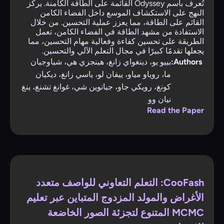
تُعرف باسم Odyssey القائمة على الطاقة الكامنة. يركز
النهج على الاستكشاف الموسع داخل الفضاء الكامن
القائم على الطاقة، مما يعزز عملية التحسين. من خلال
الاستفادة من مشهد الطاقة في الفضاء الكامن، تعمل
الطريقة على تحسين كفاءة وفعالية مهام التحسين، مما
يجعلها تقدمًا كبيرًا في مجال التعلم الآلي والتحسين.
Authors:
بييو يو، دينغواي زانغ، هينجزي هي، شياوجيان
ما، روياو مياو، ييفان لو، ياسي زانغ، ديكيان
كونغ، رويكي جاو، جيانوين شي، غوانغ تشنغ، ينغ
نيان وو
Read the Paper
CooFash: التعلم التعاوني للواصف متعدد
الأغراض والمولد المزدوج المتباين عبر تعليم
MCMC المتنوع لتجزئة الصور الخاضعة