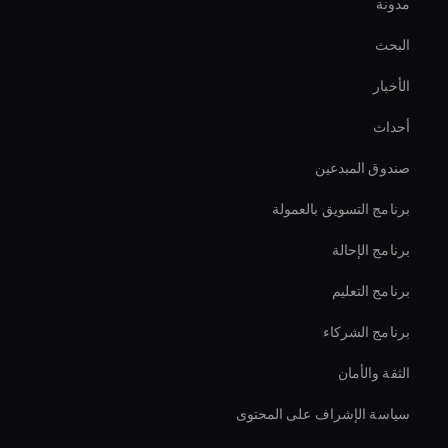
مدونة
Live Cam Ai Avatar
البحث
Personalized Ai Avatar For Online Learning
الأخبار
مغير سرعة الفيديو بالذكاء الاصطناعي
أحداث
أداة تثبيت الفيديو بالذكاء الاصطناعي
صندوق المبدعين
virtual assistant for business
برنامج التسويق بالعمولة
برنامج الإحالة
برنامج التعليم
برنامج الشركاء
الثقة والأمان
سياسة الإشراف على المحتوى