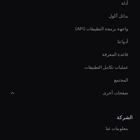
أدلة
بدائل أكول
واجهة برمجة التطبيقات (API)
أدواتنا
قاعدة المعرفة
عمليات تكامل التطبيقات
المجتمع
صفحات أخرى
تعزيز مبيعات Ecomm على الفور
الشركة
محرر فيديو الشركات بالذكاء الاصطناعي
معلومات عنا
Live Streaming Avatar