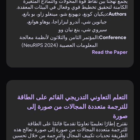
يجمع نهجنا بين نقاط قوة المحولات والنماذج المتغيرة
الكامنة لتحقيق تخطيط قوي وفعال في البيئات المعقدة.
Authors:
ديكيان كونغ، ديهونغ شو، مينغلو زاو، بو بانغ،
جيانوين شي، أندرو ليزاراجا، يوهاو هوانغ،
سيروي شي، ينغ نيان وو
Conference:
المؤتمر الثامن والثلاثون لأنظمة معالجة
المعلومات العصبية (NeuRIPS 2024)
Read the Paper
التعلم التعاوني التدريجي القائم على الطاقة
للترجمة متعددة المجالات من صورة إلى
صورة
نقترح إطارًا تعليميًا تعاونيًا تقدميًا قائمًا على الطاقة
للترجمة متعددة المجالات من صورة إلى صورة. تعالج هذه
الطريقة تحديات تكييف المجال والترجمة من خلال تحسين