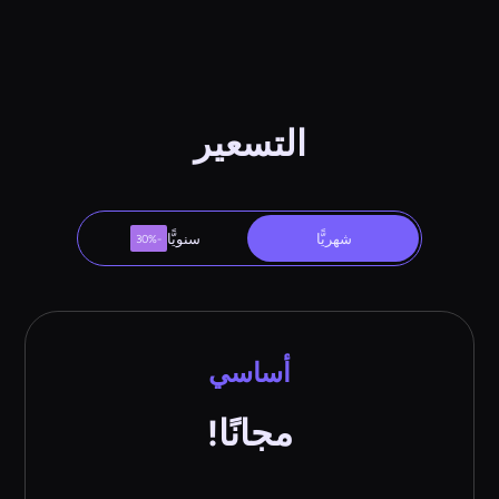
التسعير
شهريًّا
سنويًّا
-30%
أساسي
مجانًا!