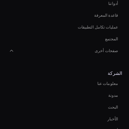
أدواتنا
قاعدة المعرفة
عمليات تكامل التطبيقات
المجتمع
صفحات أخرى
Virtual Events Ai Avatar
الشركة
Holographic Virtual Assistant
معلومات عنا
Live Video Avatar
مدونة
أداة قص الفيديو بالذكاء الاصطناعي
البحث
Real-Time Ai Avatar
الأخبار
Live Ai Presenter