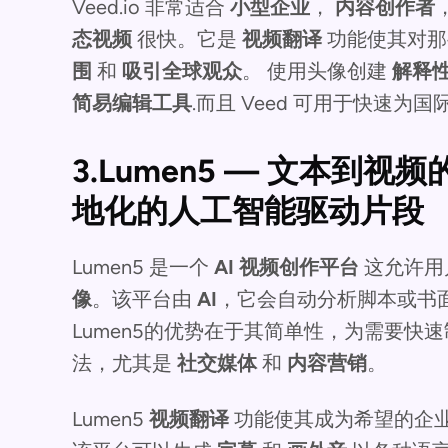
Veed.io 非常适合
小型企业
，
内容创作者
态视频
很快。它是
视频翻译
功能使其对那
围
和
吸引全球观众
。
使用头像创建
解释
简易编辑工具
.而且 Veed 可用于快速
3.Lumen5 — 文本到
地化的人工智能驱动片段
Lumen5 是一个
AI 视频创作平台
这允许用
像
。该平台由
AI
，它会自动分析脚本或书
Lumen5的优势在于其简单性，为需要快
法，尤其是
社交媒体
和
内容营销
。
Lumen5
视频翻译
功能使其成为希望的企