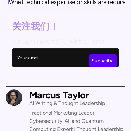
What technical expertise or skills are requir
关注我们！
订阅以随时了解新的提示、操作方法、新闻等！
Marcus Taylor
AI Writing & Thought Leadership
Fractional Marketing Leader |
Cybersecurity, Al, and Quantum
Computing Expert | Thought Leadership