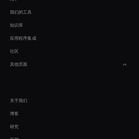
我们的工具
知识库
应用程序集成
社区
其他页面
AI 视频模因生成器
公司
AI 视频转录工具
关于我们
Ai-Powered Digital Assistant
博客
AI 视频长宽比
研究
AI 视频特效工具