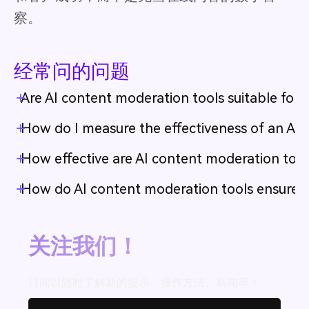
察。
经常问的问题
Are AI content moderation tools suitable for s
How do I measure the effectiveness of an AI 
How effective are AI content moderation tool
How do AI content moderation tools ensure c
关注我们！
订阅以随时了解新的提示、操作方法、新闻等！