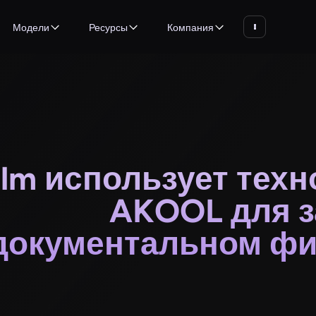
Модели
Ресурсы
Компания
ilm использует тех
AKOOL для з
документальном фи