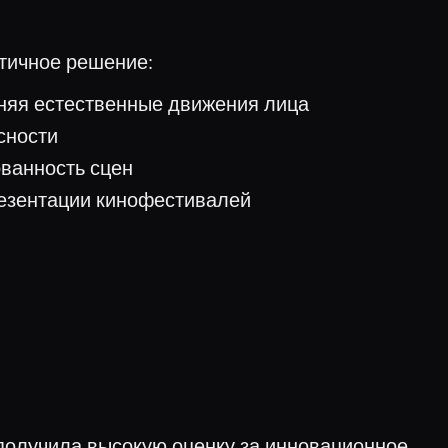
этичное решение:
няя естественные движения лица
сности
ованность сцен
езентации кинофестивалей
 получила высокую оценку за инновационное