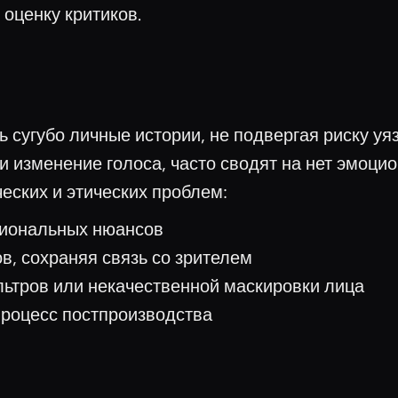
 оценку критиков.
ть сугубо личные истории, не подвергая риску 
ли изменение голоса, часто сводят на нет эмоц
еских и этических проблем:
циональных нюансов
, сохраняя связь со зрителем
ьтров или некачественной маскировки лица
процесс постпроизводства