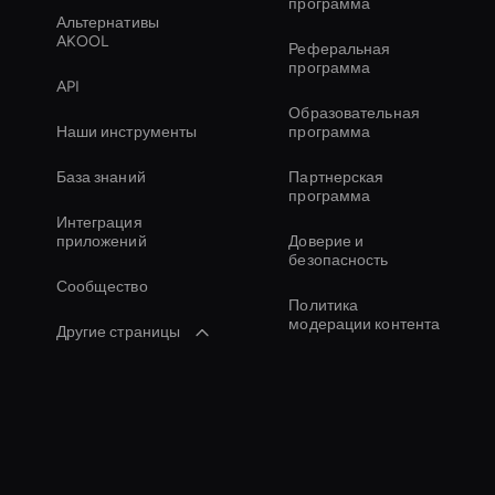
программа
Альтернативы
AKOOL
Реферальная
программа
API
Образовательная
Наши инструменты
программа
База знаний
Партнерская
программа
Интеграция
приложений
Доверие и
безопасность
Сообщество
Политика
модерации контента
Другие страницы
Инструмент для
редактирования
видео AI
Редактор
видеоклипов AI