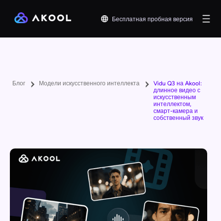
Бесплатная пробная версия
Блог
Модели искусственного интеллекта
Vidu Q3 на Akool:
длинное видео с
искусственным
интеллектом,
смарт-камера и
собственный звук