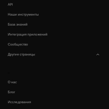
API
Наши инструменты
База знаний
Интеграция приложений
Сообщество
Другие страницы
Инструмент шумоподавления видео AI
Компания
Hr Ai Avatar
О нас
Holographic Ai Avatar
Блог
Virtual Assistant For Business
Исследования
Ai Avatar For Business