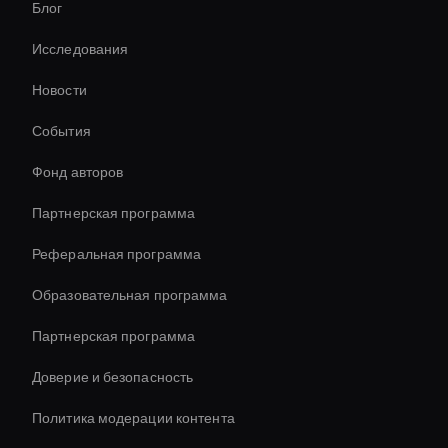
Блог
Инструмент для замены лица AI
Исследования
Best Real-Time Ai Avatar Software
Новости
Streaming Ai Avatar For Youtube
События
Генератор миниатюр видео с искусственным
интеллектом
Фонд авторов
Изменитель скорости видео с искусственным
Партнерская программа
интеллектом
Реферальная программа
Образовательная программа
Партнерская программа
Доверие и безопасность
Политика модерации контента