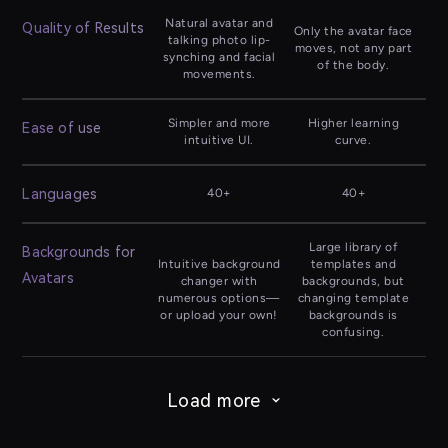
Natural avatar and
Quality of Results
Only the avatar face
talking photo lip-
moves, not any part
synching and facial
of the body.
movements.
Simpler and more
Higher learning
Ease of use
intuitive UI.
curve.
Languages
40+
40+
Large library of
Backgrounds for
Intuitive background
templates and
Avatars
changer with
backgrounds, but
numerous options—
changing template
or upload your own!
backgrounds is
confusing.
Load more