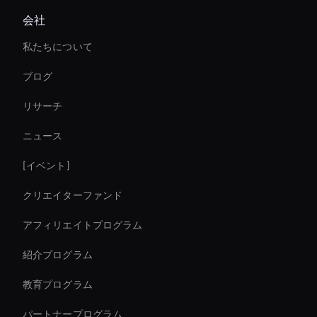
会社
Ai Avatar For Marketing
私たちについて
Live Video Avatar
ブログ
Interactive Hologram
リサーチ
AI ビデオメーカーデモ
ニュース
virtual assistant for business
[イベント]
Video Conferencing Ai
クリエイターファンド
conversational ai avatar
アフィリエイトプログラム
紹介プログラム
教育プログラム
パートナープログラム