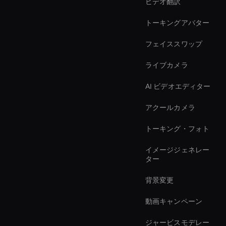
ビデオ翻訳
トーキングアバター
フェイススワップ
ライブカメラ
AI ビデオエディター
アクールカメラ
トーキング・フォト
イメージジェネレー
ター
背景変更
動画キャンペーン
ジャービスモデレー