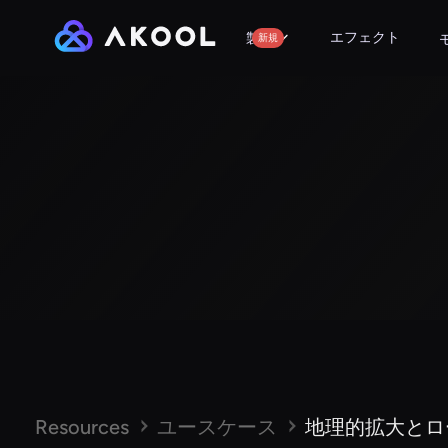
エフェクト
製品
新規
Resources
ユースケース
地理的拡大とロ