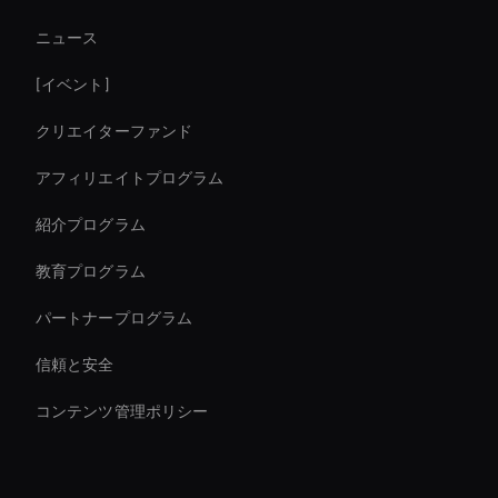
ニュース
Create Digital Human For Marketing Campaigns
[イベント]
AI スポーツビデオエディター
クリエイターファンド
AI ビデオスタイル転送
アフィリエイトプログラム
紹介プログラム
教育プログラム
パートナープログラム
信頼と安全
コンテンツ管理ポリシー