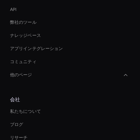
API
弊社のツール
ナレッジベース
アプリインテグレーション
コミュニティ
他のページ
Live Ai Presenter
会社
Ai-Powered Digital Assistant
私たちについて
Live Avatar For Streaming
ブログ
Ai Avatar For Marketing
リサーチ
AI ビデオミームジェネレーター