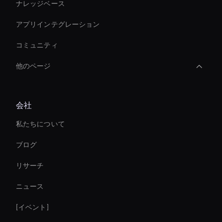
ナレッジベース
アプリインテグレーション
コミュニティ
他のページ
Interactive Ai Avatar
会社
Intelligent Virtual Agent
私たちについて
Virtual Assistant For Business
ブログ
Custom Ai Avatar Development
リサーチ
AI ビデオチャットボットソリューション
ニュース
Ai Avatar For Customer Service
[イベント]
AI コーポレートビデオエディター